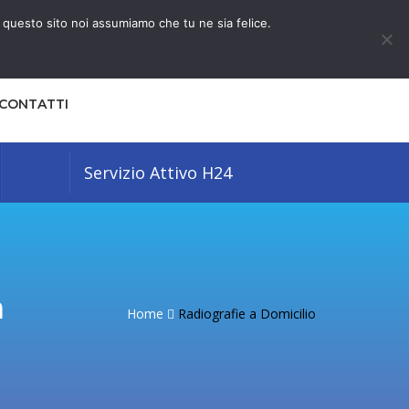
e questo sito noi assumiamo che tu ne sia felice.
CONTATTI
Servizio Attivo H24
a
Home
Radiografie a Domicilio