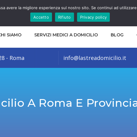
ssa avere la migliore esperienza sul nostro sito. Se continui ad utilizzar
Accetto
Rifiuto
Privacy policy
CHI SIAMO
SERVIZI MEDICI A DOMICILIO
BLOG
128 - Roma
info@lastreadomicilio.it
cilio A Roma E Provinci