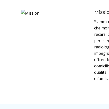
Missi
Siamo co
che mol
recarsi 
per ese
radiolog
impegna
offrendo
domicili
qualità
e famili