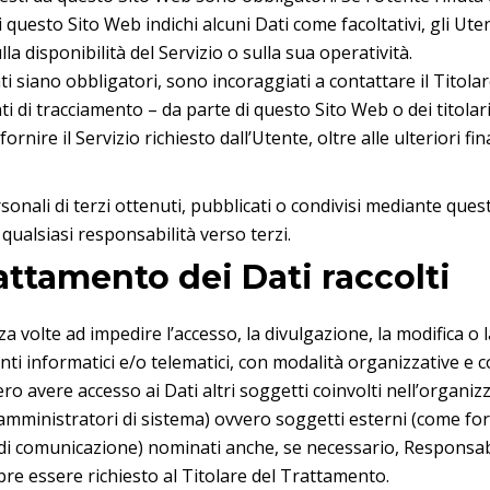
i questo Sito Web indichi alcuni Dati come facoltativi, gli Ute
a disponibilità del Servizio o sulla sua operatività.
i siano obbligatori, sono incoraggiati a contattare il Titolar
ti di tracciamento – da parte di questo Sito Web o dei titolari 
ornire il Servizio richiesto dall’Utente, oltre alle ulteriori 
onali di terzi ottenuti, pubblicati o condivisi mediante questo
 qualsiasi responsabilità verso terzi.
attamento dei Dati raccolti
a volte ad impedire l’accesso, la divulgazione, la modifica o 
i informatici e/o telematici, con modalità organizzative e co
bbero avere accesso ai Dati altri soggetti coinvolti nell’orga
ministratori di sistema) ovvero soggetti esterni (come fornitor
di comunicazione) nominati anche, se necessario, Responsabi
re essere richiesto al Titolare del Trattamento.