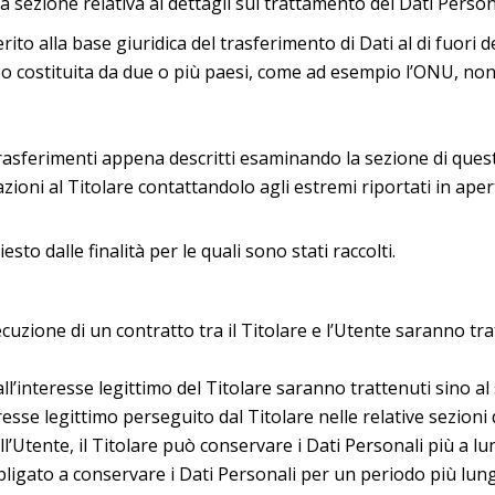
a sezione relativa ai dettagli sul trattamento dei Dati Person
rito alla base giuridica del trasferimento di Dati al di fuor
o o costituita da due o più paesi, come ad esempio l’ONU, non
rasferimenti appena descritti esaminando la sezione di quest
ioni al Titolare contattandolo agli estremi riportati in aper
esto dalle finalità per le quali sono stati raccolti.
esecuzione di un contratto tra il Titolare e l’Utente saranno 
i all’interesse legittimo del Titolare saranno trattenuti sino 
eresse legittimo perseguito dal Titolare nelle relative sezion
l’Utente, il Titolare può conservare i Dati Personali più a
bbligato a conservare i Dati Personali per un periodo più lu