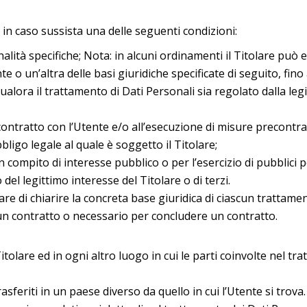
te in caso sussista una delle seguenti condizioni:
nalità specifiche; Nota: in alcuni ordinamenti il Titolare può
e o un’altra delle basi giuridiche specificate di seguito, fi
qualora il trattamento di Dati Personali sia regolato dalla le
contratto con l’Utente e/o all’esecuzione di misure precontrat
ligo legale al quale è soggetto il Titolare;
compito di interesse pubblico o per l’esercizio di pubblici pote
el legittimo interesse del Titolare o di terzi.
 di chiarire la concreta base giuridica di ciascun trattamento
un contratto o necessario per concludere un contratto.
itolare ed in ogni altro luogo in cui le parti coinvolte nel tr
sferiti in un paese diverso da quello in cui l’Utente si trova