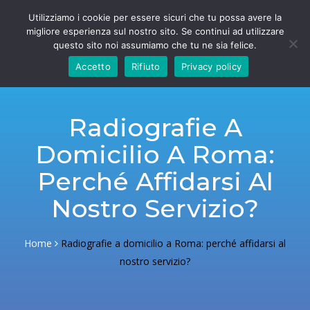
Utilizziamo i cookie per essere sicuri che tu possa avere la
migliore esperienza sul nostro sito. Se continui ad utilizzare
questo sito noi assumiamo che tu ne sia felice.
Accetto
Rifiuto
Privacy policy
Radiografie A
Domicilio A Roma:
Perché Affidarsi Al
Nostro Servizio?
Home
Radiografie a domicilio a Roma: perché affidarsi al
nostro servizio?